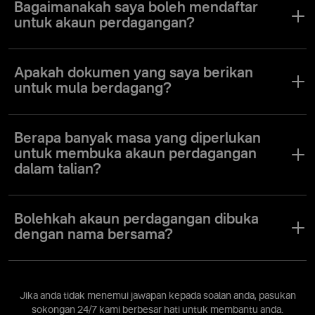
Forex dalam talian. Kami tidak menawarkan sebarang kaedah fizikal
Bagaimanakah saya boleh mendaftar
untuk membuka akaun.
untuk akaun perdagangan?
Apa yang anda perlu lakukan untuk membuka akaun perdagangan
dalam talian adalah mendaftar di Olymptrade dengan memberikan
Apakah dokumen yang saya berikan
e-mel anda dan beberapa maklumat peribadi.
untuk mula berdagang?
Untuk mula berdagang, anda perlu memberikan kad pengenalan
negara dan bukti tempat tinggal atau penyata bank. Setelah anda
Berapa banyak masa yang diperlukan
disahkan, anda boleh membuka akaun perdagangan dan mula
untuk membuka akaun perdagangan
berdagang dengan segera.
dalam talian?
Ia hanya mengambil masa lebih kurang seminit untuk membuka
akaun perdagangan dalam talian dengan Olymptrade.
Bolehkah akaun perdagangan dibuka
dengan nama bersama?
Akaun perdagangan hanya boleh dibuka untuk seorang pengguna
dengan satu nama pengguna.
Jika anda tidak menemui jawapan kepada soalan anda, pasukan
sokongan 24/7 kami berbesar hati untuk membantu anda.