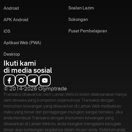
Soalan Lazim
Android
Sokongan
APK Android
Pusat Pembelajaran
iOS
Aplikasi Web (PWA)
Desktop
Ikuti kami
di media sosial
© 2014-2026 Olymptrade
Transaksi ditawarkan oleh Laman Web ini boleh dilaksanakan hanya
oleh dewasa yang kompeten sepenuhnya. Transaksi dengan
instrumen kewangan yang ditawarkan di Laman Web melibatkan
risiko yang besar dan perdagangan mungkin sangat berisiko. Jika
anda membuat Transaksi dengan instrumen kewangan yang
ditawarkan di Laman Web ini, anda mungkin mengalami kerugian
besar atau kehilangan segalanya dalam Akaun anda. Sebelum anda