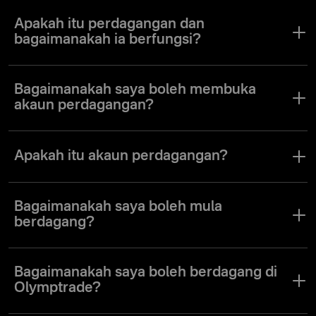
Apakah itu perdagangan dan
bagaimanakah ia berfungsi?
Secara umumnya, perdagangan melibatkan pembelian dan
penjualan aset dengan matlamat untuk menghasilkan keuntungan
Bagaimanakah saya boleh membuka
daripada perubahan harga. Di Olymptrade, ini dilakukan dengan
akaun perdagangan?
membuka dan menutup dagangan pada pelbagai aset dalam salah
satu daripada tiga mod perdagangan untuk meraih keuntungan
Untuk membuka akaun perdagangan, anda hanya perlu mendaftar
daripada perbezaan harga.
di Olymptrade dan mengesahkan profil anda.
Apakah itu akaun perdagangan?
Akaun perdagangan adalah akaun sebenar (iaitu, bukan akaun
demo) yang anda boleh gunakan untuk membuat dagangan di
Bagaimanakah saya boleh mula
Olymptrade. Anda boleh mendepositkan wang ke akaun ini, dan
berdagang?
sebarang keuntungan yang diperoleh akan ditambah ke akaun ini,
yang boleh anda keluarkan menggunakan kaedah pembayaran
Selepas mendaftar di Olymptrade dan mengesahkan profil anda,
pilihan anda.
anda perlu mendepositkan dana ke dalam akaun sebenar. Selepas
Bagaimanakah saya boleh berdagang di
anda menambahkan dana kepadanya, anda boleh mula membuka
Olymptrade?
dagangan.