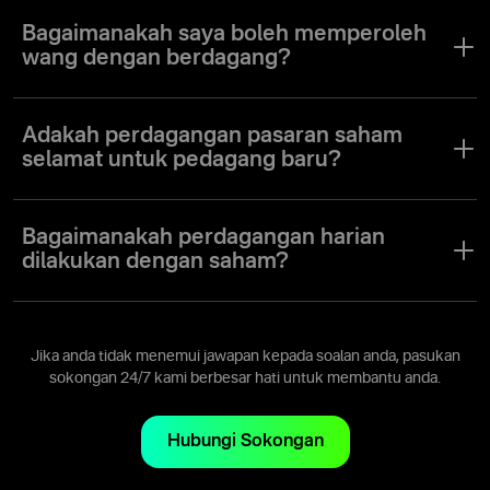
Dalam mod Fixed Time, anda membuka dagangan untuk tempoh
tertentu mengikut ramalan arah pergerakan harga anda. Mod
Bagaimanakah saya boleh memperoleh
Forex membolehkan anda membuka dagangan dalam arah
wang dengan berdagang?
tertentu dan menutupnya setelah anda mencapai tahap
keuntungan yang anda mahukan. Alatan teknikal dan ciri-ciri
Jika harga aset bergerak mengikut arah ramalan anda apabila
platform yang lain disediakan untuk membantu anda membuat
membuka dagangan dalam mod Fixed Time, anda akan menerima
Adakah perdagangan pasaran saham
ramalan yang bermaklumat.
peratusan pelaburan awal anda sebagai keuntungan.
selamat untuk pedagang baru?
Perdagangan dalam pasaran saham merupakan aktiviti yang
berisiko, seperti mana-mana pelaburan yang lain. Inilah sebabnya
Bagaimanakah perdagangan harian
Olymptrade menasihatkan semua pedagang baru untuk
dilakukan dengan saham?
menggunakan alat analitis dan pangkalan pengetahuan yang
terdapat di platform untuk mempelajari segala-galanya yang anda
Untuk membeli dan menjual saham dalam jangka masa sehari, anda
perlu ketahui bagi mengurangkan risiko dan meningkatkan kadar
harus menggunakan asas analitis serta instrumen perdagangan
kejayaan dagangan anda.
untuk mencari titik masuk dan keluar yang terbaik.
Jika anda tidak menemui jawapan kepada soalan anda, pasukan
sokongan 24/7 kami berbesar hati untuk membantu anda.
Hubungi Sokongan