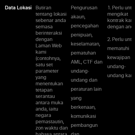
Data Lokasi
Butiran
Pengurusan
1. Perlu untu
tentang lokasi
mengikat
akaun,
sebenar anda
kontrak kam
pencegahan
semasa
dengan anda
berinteraksi
penipuan,
dengan
2. Perlu untu
keselamatan,
Laman Web
mematuhi
kami
pematuhan
kewajipan
(contohnya,
AML, CTF dan
satu set
undang-
parameter
undang-
undang kami
yang
undang dan
menentukan
peraturan lain
tetapan
serantau
yang
antara muka
berkenaan,
anda, iaitu
negara
komunikasi
pemastautin,
pembangun
zon waktu dan
bahasa antara
dan