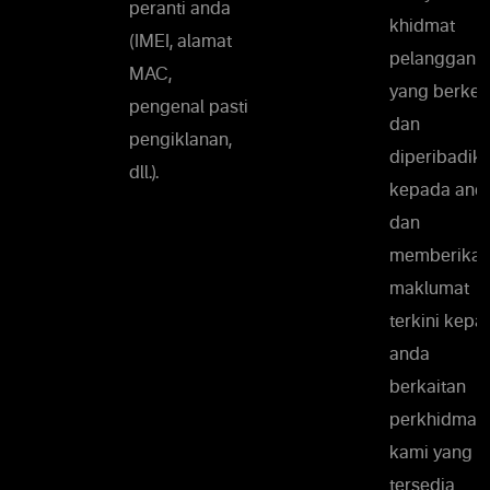
peranti anda
khidmat
(IMEI, alamat
pelanggan
MAC,
yang berke
pengenal pasti
dan
pengiklanan,
diperibadik
dll.).
kepada and
dan
memberika
maklumat
terkini kepa
anda
berkaitan
perkhidmat
kami yang
tersedia