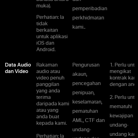
muka).
pemperibadian
Perhatian: Ia
perkhidmatan
tidak
kami..
berkaitan
untuk aplikasi
iOS dan
Android.
Data Audio
Rakaman
Pengurusan
1. Perlu untu
dan Video
audio atau
mengikat
akaun,
video penuh
kontrak kam
pencegahan
panggilan
dengan anda
yang anda
penipuan,
terima
2. Perlu untu
keselamatan,
daripada kami
mematuhi
atau yang
pematuhan
kewajipan
anda buat
AML, CTF dan
kepada kami.
undang-
undang-
undang kami
Perhatian: Ia