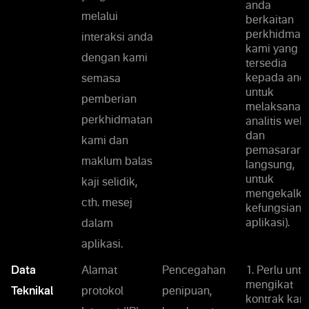
anda
melalui
berkaitan
perkhidmat
interaksi anda
kami yang
dengan kami
tersedia
kepada anda
semasa
untuk
pemberian
melaksanak
perkhidmatan
analitis web
dan
kami dan
pemasaran
maklum balas
langsung,
untuk
kaji selidik,
mengekalka
cth. mesej
kefungsian
aplikasi).
dalam
aplikasi.
Data
Alamat
Pencegahan
1. Perlu untu
mengikat
Teknikal
protokol
penipuan,
kontrak kam