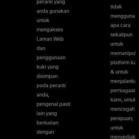
peranti yang
tidak
anda gunakan
menggunak
untuk
apa cara
mengakses
sekalipun
Laman Web
untuk
dan
memanipula
penggunaan
platform ka
kuki yang
& untuk
disimpan
menjalanka
pada peranti
perniagaan
anda,
kami, untuk
pengenal pasti
mencegah
lain yang
penipuan;
berkaitan
untuk
dengan
menyediaka