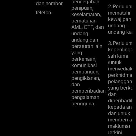
pencegahan
dan nombor
2. Perlu untu
penipuan,
telefon.
mematuhi
keselamatan,
kewajipan
pematuhan
undang-
AML, CTF, dan
undang kami
undang-
undang dan
3. Perlu untu
peraturan lain
kepentingan
yang
sah kami
berkenaan,
(untuk
komunikasi
menyediaka
pembangun,
perkhidmat
pengiklanan,
pelanggan
dan
yang berke
pemperibadian
dan
pengalaman
diperibadik
pengguna.
kepada and
dan untuk
memberi an
maklumat
terkini