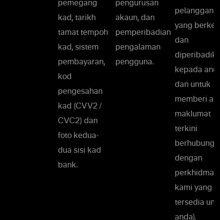
pemegang
pengurusan
pelanggan
kad, tarikh
akaun, dan
yang berke
tamat tempoh
pemperibadian
dan
kad, sistem
pengalaman
diperibadik
pembayaran,
pengguna.
kepada and
kod
dan untuk
pengesahan
memberi an
kad (CVV2 /
maklumat
CVC2) dan
terkini
foto kedua-
berhubung
dua sisi kad
dengan
bank.
perkhidmat
kami yang
tersedia unt
anda).