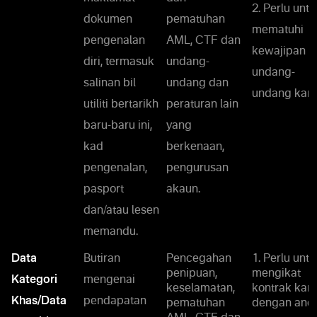
2. Perlu untu
dokumen
pematuhan
mematuhi
pengenalan
AML, CTF dan
kewajipan
diri, termasuk
undang-
undang-
salinan bil
undang dan
undang kami
utiliti bertarikh
peraturan lain
baru-baru ini,
yang
kad
berkenaan,
pengenalan,
pengurusan
pasport
akaun.
dan/atau lesen
memandu.
Data
Butiran
Pencegahan
1. Perlu untu
penipuan,
mengikat
Kategori
mengenai
keselamatan,
kontrak kam
Khas/Data
pendapatan
pematuhan
dengan anda