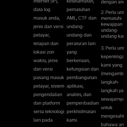
Internet (IP),
keselamatan,
dengan anda
data log
pematuhan
2. Perlu untu
masuk anda,
AML, CTF dan
mematuhi
kewajipan
jenis dan versi
undang-
undang-
pelayar,
undang dan
undang kami
tetapan dan
peraturan lain
3. Perlu untu
lokasi zon
yang
kepentingan
waktu, jenis
berkenaan,
kami yang s
dan versi
kefungsian dan
(mengambil
pasang masuk
pembangunan
langkah-
pelayar, sistem
aplikasi,
langkah yan
pengendalian
analitis, dan
sewajarnya
dan platform
pemperibadian
untuk
serta teknologi
perkhidmatan
mengesahk
lain pada
kami.
bahawa and