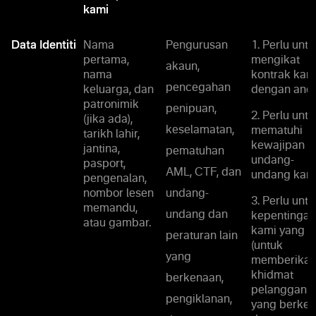
kami
Data Identiti
Nama
Pengurusan
1. Perlu untu
pertama,
mengikat
akaun,
nama
kontrak kam
pencegahan
keluarga, dan
dengan anda
patronimik
penipuan,
2. Perlu untu
(jika ada),
keselamatan,
mematuhi
tarikh lahir,
kewajipan
jantina,
pematuhan
undang-
pasport,
AML, CTF, dan
undang kami
pengenalan,
nombor lesen
undang-
3. Perlu untu
memandu,
undang dan
kepentingan
atau gambar.
kami yang s
peraturan lain
(untuk
yang
memberika
khidmat
berkenaan,
pelanggan
pengiklanan,
yang berke