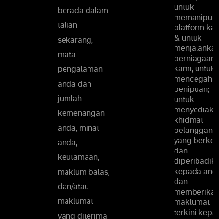
untuk
berada dalam
memanipula
talian
platform ka
& untuk
sekarang,
menjalanka
mata
perniagaan
kami, untuk
pengalaman
mencegah
anda dan
penipuan;
jumlah
untuk
menyediaka
kemenangan
khidmat
anda, minat
pelanggan
yang berke
anda,
dan
keutamaan,
diperibadik
kepada and
maklum balas,
dan
dan/atau
memberika
maklumat
maklumat
terkini kepa
yang diterima