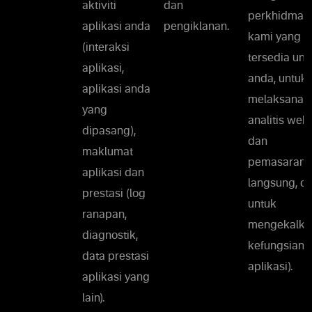
aktiviti
dan
perkhidmat
aplikasi anda
pengiklanan.
kami yang
(interaksi
tersedia unt
aplikasi,
anda, untuk
aplikasi anda
melaksanak
yang
analitis web
dipasang),
dan
maklumat
pemasaran
aplikasi dan
langsung, d
prestasi (log
untuk
ranapan,
mengekalka
diagnostik,
kefungsian
data prestasi
aplikasi).
aplikasi yang
lain).