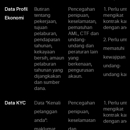
Data Profil
Butiran
Pencegahan
1. Perlu untu
tentang
penipuan,
mengikat
Ekonomi
pekerjaan,
keselamatan,
kontrak kam
tujuan
pematuhan
dengan anda
pelaburan,
AML, CTF dan
pendapatan
undang-
2. Perlu untu
tahunan,
undang dan
mematuhi
kekayaan
peraturan lain
kewajipan
bersih, amaun
yang
pelaburan
berkenaan,
undang-
tahunan yang
pengurusan
undang kami
dijangkakan
akaun.
dan sumber
dana.
Data KYC
Data “Kenali
Pencegahan
1. Perlu untu
mengikat
pelanggan
penipuan,
kontrak kam
anda”:
keselamatan
dengan anda
maklumat
dan