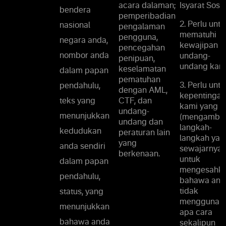
acara dalaman;
Isyarat Sosia
bendera
pemperibadian
2. Perlu untu
nasional
pengalaman
mematuhi
pengguna,
negara anda,
kewajipan
pencegahan
nombor anda
undang-
penipuan,
undang kami
keselamatan
dalam papan
pematuhan
3. Perlu untu
pendahulu,
dengan AML,
kepentingan
teks yang
CTF, dan
kami yang s
undang-
menunjukkan
(mengambil
undang dan
langkah-
kedudukan
peraturan lain
langkah yan
yang
anda sendiri
sewajarnya
berkenaan.
untuk
dalam papan
mengesahk
pendahulu,
bahawa and
tidak
status, yang
menggunak
menunjukkan
apa cara
bahawa anda
sekalipun