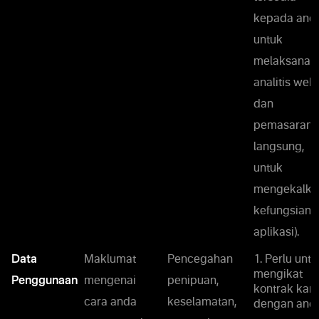
kepada anda
untuk
melaksanak
analitis web
dan
pemasaran
langsung,
untuk
mengekalka
kefungsian
aplikasi).
Data
Maklumat
Pencegahan
1. Perlu untu
mengikat
Penggunaan
mengenai
penipuan,
kontrak kam
cara anda
keselamatan,
dengan anda