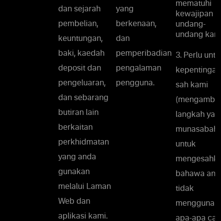
mematuhi
dan sejarah
yang
kewajipan
pembelian,
berkenaan,
undang-
undang kami
keuntungan,
dan
baki, kaedah
pemperibadian
3. Perlu untu
deposit dan
pengalaman
kepentingan
pengeluaran,
pengguna.
sah kami
dan sebarang
(mengambil
butiran lain
langkah yan
berkaitan
munasabah
perkhidmatan
untuk
yang anda
mengesahk
gunakan
bahawa and
melalui Laman
tidak
Web dan
menggunak
aplikasi kami.
apa-apa car