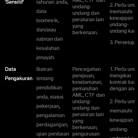
AML, CTF dan
'Sensitif'
tahunan anda,
2. Perlu untu
undang-
data
mematuhi
undang dan
kewajipan
peraturan lain
biometrik,
undang-
yang
dan/atau
undang kami
berkenaan.
sabitan dan
3. Persetujua
kesalahan
jenayah.
Data
Butiran
Pencegahan
1. Perlu untu
penipuan,
mengikat
Pengakuran
tentang
keselamatan,
kontrak kam
pendidikan
pematuhan
dengan anda
AML, CTF dan
anda, status
undang-
2. Perlu untu
pekerjaan,
undang dan
mematuhi
peraturan lain
pengalaman
kewajipan
yang
perdagangan,
berkenaan,
undang-
ujian penilaian
pengurusan