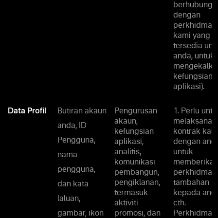
berhubung
dengan
perkhidmat
kami yang
tersedia unt
anda, untuk
mengekalka
kefungsian
aplikasi).
Data Profil
Butiran akaun
Pengurusan
1. Perlu untu
akaun,
melaksanak
anda, ID
kefungsian
kontrak kam
Pengguna,
aplikasi,
dengan anda
analitis,
untuk
nama
komunikasi
memberika
pengguna,
pembangun,
perkhidmat
pengiklanan,
tambahan
dan kata
termasuk
kepada anda
laluan,
aktiviti
cth.
gambar, ikon
promosi, dan
Perkhidmat