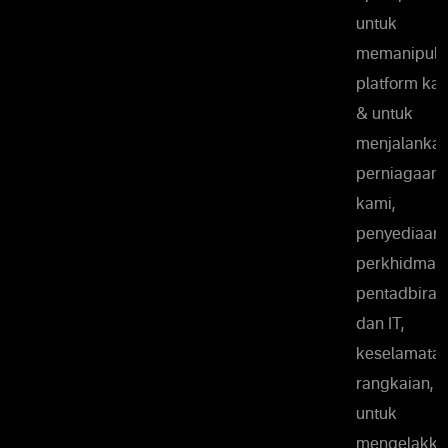
untuk
memanipula
platform ka
& untuk
menjalanka
perniagaan
kami,
penyediaan
perkhidmat
pentadbiran
dan IT,
keselamata
rangkaian,
untuk
mengelakka