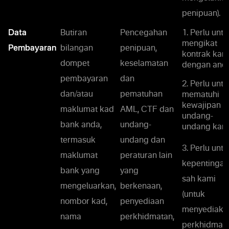
penipuan).
Data
Butiran
Pencegahan
1. Perlu untu
mengikat
Pembayaran
bilangan
penipuan,
kontrak kam
dompet
keselamatan
dengan anda
pembayaran
dan
2. Perlu untu
dan/atau
pematuhan
mematuhi
kewajipan
maklumat kad
AML, CTF dan
undang-
bank anda,
undang-
undang kami
termasuk
undang dan
3. Perlu untu
maklumat
peraturan lain
kepentingan
bank yang
yang
sah kami
mengeluarkan,
berkenaan,
(untuk
nombor kad,
penyediaan
menyediaka
nama
perkhidmatan,
perkhidmat