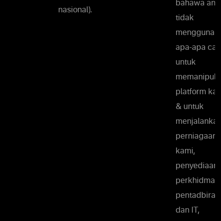
bahawa and
nasional).
tidak
menggunak
apa-apa car
untuk
memanipula
platform ka
& untuk
menjalanka
perniagaan
kami,
penyediaan
perkhidmat
pentadbiran
dan IT,