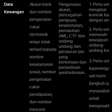
Data
Akaun bank
Pengurusan
1. Perlu untu
akaun,
mengikat
Kewangan
dan nombor
pencegahan
kontrak kam
pengenalan
penipuan,
dengan anda
keselamatan,
cukai
2. Perlu untu
pematuhan
(termasuk
mematuhi
AML, CTF dan
kewajipan
undang-
tetapi tidak
undang-
undang dan
terhad kepada
undang kami
peraturan lain
nombor
yang
3. Perlu untu
berkenaan dan
keselamatan
penyediaan
kepentingan
sosial, nombor
perkhidmatan.
sah kami
pengenalan
(langkah ya
cukai
munasabah
pendapatan,
untuk
dan nombor
mengesahk
insurans