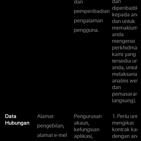
dan
dan
diperibadik
pemperibadian
kepada and
pengalaman
dan untuk
memaklumk
pengguna.
anda
mengenai
perkhidmat
kami yang
tersedia unt
anda, untuk
melaksanak
analitis web
dan
pemasaran
langsung).
Data
Alamat
Pengurusan
1. Perlu untu
Hubungan
akaun,
mengikat
pengebilan,
kefungsian
kontrak kam
alamat e-mel
aplikasi,
dengan anda