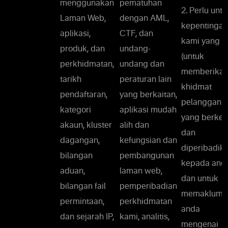
menggunakan
pematuhan
2. Perlu untu
Laman Web,
dengan AML,
kepentingan
aplikasi,
CTF, dan
kami yang s
produk, dan
undang-
(untuk
perkhidmatan,
undang dan
memberika
tarikh
peraturan lain
khidmat
pendaftaran,
yang berkaitan,
pelanggan
kategori
aplikasi mudah
yang berke
akaun, kluster
alih dan
dan
dagangan,
kefungsian dan
diperibadik
bilangan
pembangunan
kepada and
aduan,
laman web,
dan untuk
bilangan fail
pemperibadian
memaklumk
permintaan,
perkhidmatan
anda
dan sejarah IP,
kami, analitis,
mengenai