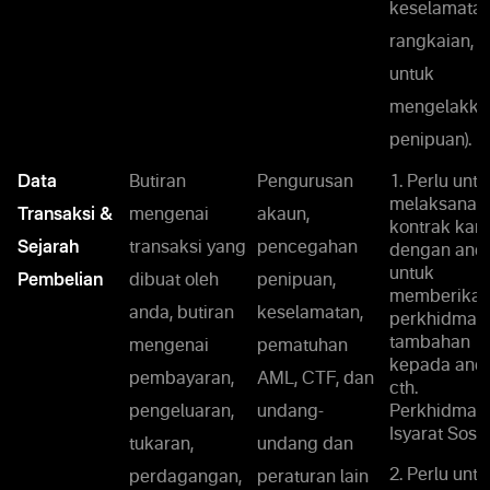
keselamata
rangkaian,
untuk
mengelakka
penipuan).
Data
Butiran
Pengurusan
1. Perlu untu
melaksanak
Transaksi &
mengenai
akaun,
kontrak kam
Sejarah
transaksi yang
pencegahan
dengan anda
untuk
Pembelian
dibuat oleh
penipuan,
memberika
anda, butiran
keselamatan,
perkhidmat
tambahan
mengenai
pematuhan
kepada anda
pembayaran,
AML, CTF, dan
cth.
pengeluaran,
undang-
Perkhidmat
Isyarat Sosia
tukaran,
undang dan
2. Perlu untu
perdagangan,
peraturan lain