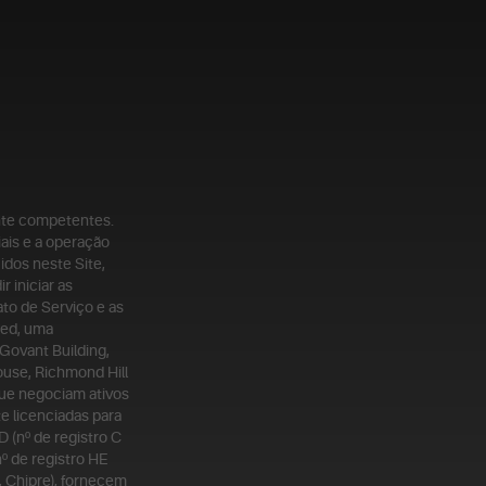
nte competentes.
ais e a operação
idos neste Site,
 iniciar as
to de Serviço e as
ted, uma
 Govant Building,
ouse, Richmond Hill
que negociam ativos
e licenciadas para
 (nº de registro C
º de registro HE
, Chipre), fornecem