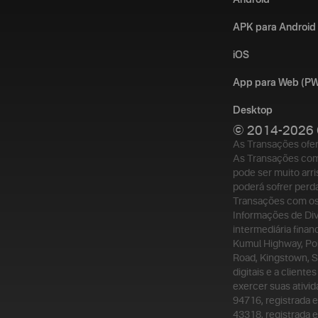
APK para Android
iOS
App para Web (P
Desktop
© 2014-2026 
As Transações ofer
As Transações com 
pode ser muito arr
poderá sofrer perd
Transações com os 
Informações de Div
intermediária finan
Kumul Highway, Por
Road, Kingstown, S
digitais e a client
exercer suas ativid
94716, registrada 
43318, registrada e