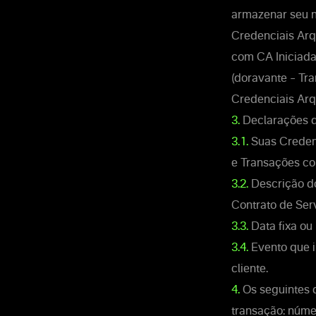
armazenar seu n
Credenciais Arq
com CA Iniciada
(doravante – Tr
Credenciais Arq
3.
Declarações d
3.1.
Suas Credenc
e Transações co
3.2.
Descrição do
Contrato de Serv
3.3.
Data fixa ou
3.4.
Evento que in
cliente.
4.
Os seguintes d
transação: númer