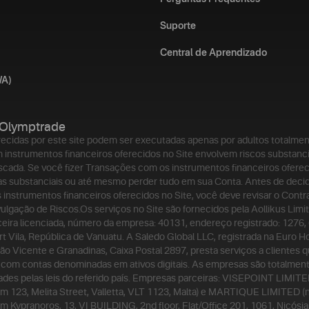
Suporte
Central de Aprendizado
WA)
Olymptrade
ecidas por este site podem ser executadas apenas por adultos totalme
instrumentos financeiros oferecidos no Site envolvem riscos substanci
iscada. Se você fizer Transações com os instrumentos financeiros oferec
as substanciais ou até mesmo perder tudo em sua Conta. Antes de decidir
instrumentos financeiros oferecidos no Site, você deve revisar o Contra
ulgação de Riscos.
Os serviços no Site são fornecidos pela Aollikus Limi
ceira licenciada, número da empresa: 40131, endereço registrado: 1276,
t Vila, República de Vanuatu. A Saledo Global LLC, registrada na Euro H
ão Vicente e Granadinas, Caixa Postal 2897, presta serviços a clientes 
es com contas denominadas em ativos digitais. As empresas são totalment
ades pelas leis do referido país. Empresas parceiras: VISEPOINT LIMITED
em 123, Melita Street, Valletta, VLT 1123, Malta) e MARTIQUE LIMITED (n
m Kypranoros, 13, VI BUILDING, 2nd floor, Flat/Office 201, 1061, Nicósia