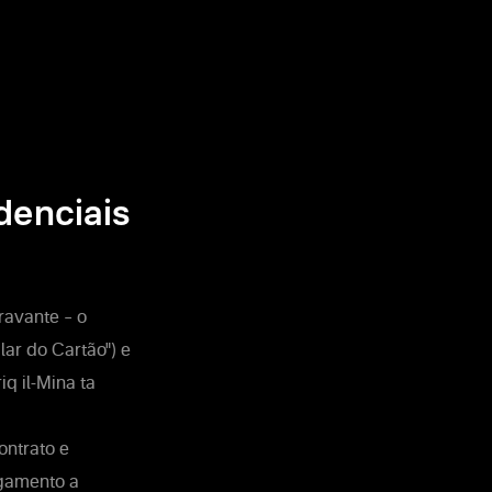
denciais
ravante – o
lar do Cartão") e
q il-Mina ta
ontrato e
agamento a