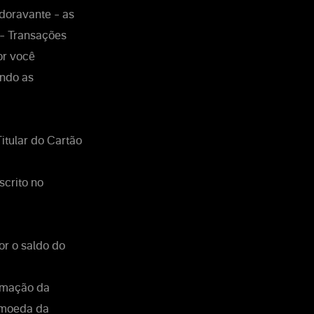
doravante – as
 – Transações
or você
ando as
itular do Cartão
scrito no
or o saldo do
irmação da
, moeda da