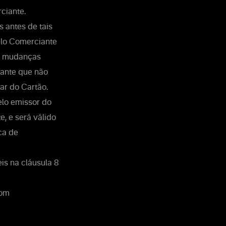
ciante.
s antes de tais
elo Comerciante
ais mudanças
iante que não
ar do Cartão.
elo emissor do
, e será válido
ca de
is na cláusula 8
com