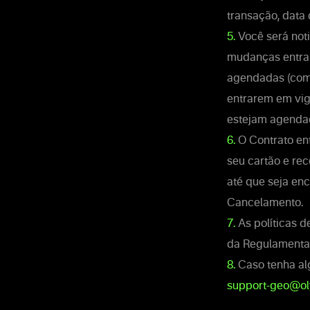
transação, data 
5.
Você será noti
mudanças entra
agendadas (com i
entrarem em vig
estejam agendad
6.
O Contrato ent
seu cartão e re
até que seja en
Cancelamento.
7.
As políticas 
da Regulamenta
8.
Caso tenha al
support-geo@o