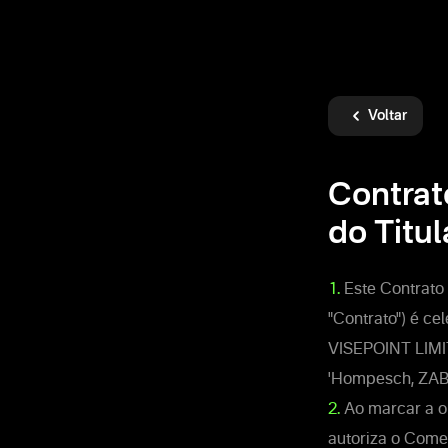
Voltar
Contrat
do Titul
1.
Este Contrato
"Contrato") é ce
VISEPOINT LIMITE
'Hompesch, ZABB
2.
Ao marcar a op
autoriza o Come