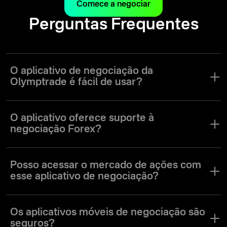
Comece a negociar
Perguntas Frequentes
O aplicativo de negociação da
Olymptrade é fácil de usar?
Sim. O aplicativo da Olymptrade foi desenvolvido para facilitar a
navegação na interface e uso das várias ferramentas de
O aplicativo oferece suporte à
negociação a favor de traders de todos os níveis de experiência.
negociação Forex?
Sim. O aplicativo da Olymptrade oferece um modo de negociação
Forex, assim como outros modos de negociação que atendem às
Posso acessar o mercado de ações com
necessidades de usuários com vários estilos e preferências de
esse aplicativo de negociação?
negociação.
Sim. No aplicativo da Olymptrade, você terá acesso a uma grande
variedade de ações, moedas, índices e outros tipos de ativos em
Os aplicativos móveis de negociação são
vários mercados do mundo.
seguros?