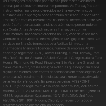
As Transações oferecidas por este site podem ser executadas
apenas por adultos totalmente competentes. As Transações com
instrumentos financeiros oferecidos no Site envolvem riscos
substanciais e a operação pode ser muito arriscada. Se você fizer
Transações com os instrumentos financeiros oferecidos neste Site,
poderá sofrer perdas substanciais ou até mesmo perder tudo em
sua Conta. Antes de decidir iniciar as Transações com os
instrumentos financeiros oferecidos no Site, você deve revisar o
Contrato de Serviço e as Informações de Divulgação de Riscos.
Os
serviços no Site são fornecidos pela Aollikus Limited, uma
intermediária financeira licenciada, número da empresa: 40131,
endereço registrado: 1276, Govant Building, Kumul Highway, Port
Vila, República de Vanuatu. A Saledo Global LLC, registrada na Euro
House, Richmond Hill Road, Kingstown, São Vicente e Granadinas,
Caixa Postal 2897, presta serviços a clientes que negociam ativos
digitais e a clientes com contas denominadas em ativos digitais. As
empresas são totalmente licenciadas para exercer suas atividades
pelas leis do referido país. Empresas parceiras: VISEPOINT
LIMITED (nº de registro C 94716, registrada em 123, Melita Street,
Valletta, VLT 1123, Malta) e MARTIQUE LIMITED (nº de registro HE
43318, registrada em Kypranoros, 13, VI BUILDING, 2nd floor,
Flat/Office 201, 1061, Nicósia, Chipre), fornecem conteúdo e
realizam a gestão operacional do negócio.