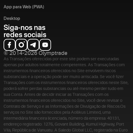
App para Web (PWA)
Desktop
Siga-nos nas
redes sociais
© 2014-2026 Olymptrade
As Transações oferecidas por este site podem ser executadas
apenas por adultos totalmente competentes. As Transações com
instrumentos financeiros oferecidos no Site envolvem riscos
substanciais e a operação pode ser muito arriscada. Se você fizer
Transações com os instrumentos financeiros oferecidos neste Site,
poderá sofrer perdas substanciais ou até mesmo perder tudo em
sua Conta. Antes de decidir iniciar as Transações com os
instrumentos financeiros oferecidos no Site, você deve revisar o
Contrato de Serviço e as Informações de Divulgação de Riscos.
Os
serviços no Site são fornecidos pela Aollikus Limited, uma
intermediária financeira licenciada, número da empresa: 40131,
endereço registrado: 1276, Govant Building, Kumul Highway, Port
Vila, República de Vanuatu. A Saledo Global LLC, registrada na Euro