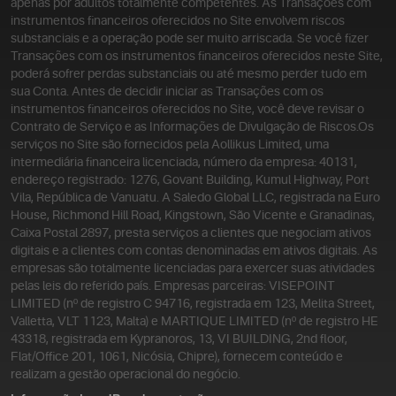
apenas por adultos totalmente competentes. As Transações com
instrumentos financeiros oferecidos no Site envolvem riscos
substanciais e a operação pode ser muito arriscada. Se você fizer
Transações com os instrumentos financeiros oferecidos neste Site,
poderá sofrer perdas substanciais ou até mesmo perder tudo em
sua Conta. Antes de decidir iniciar as Transações com os
instrumentos financeiros oferecidos no Site, você deve revisar o
Contrato de Serviço e as Informações de Divulgação de Riscos.
Os
serviços no Site são fornecidos pela Aollikus Limited, uma
intermediária financeira licenciada, número da empresa: 40131,
endereço registrado: 1276, Govant Building, Kumul Highway, Port
Vila, República de Vanuatu. A Saledo Global LLC, registrada na Euro
House, Richmond Hill Road, Kingstown, São Vicente e Granadinas,
Caixa Postal 2897, presta serviços a clientes que negociam ativos
digitais e a clientes com contas denominadas em ativos digitais. As
empresas são totalmente licenciadas para exercer suas atividades
pelas leis do referido país. Empresas parceiras: VISEPOINT
LIMITED (nº de registro C 94716, registrada em 123, Melita Street,
Valletta, VLT 1123, Malta) e MARTIQUE LIMITED (nº de registro HE
43318, registrada em Kypranoros, 13, VI BUILDING, 2nd floor,
Flat/Office 201, 1061, Nicósia, Chipre), fornecem conteúdo e
realizam a gestão operacional do negócio.