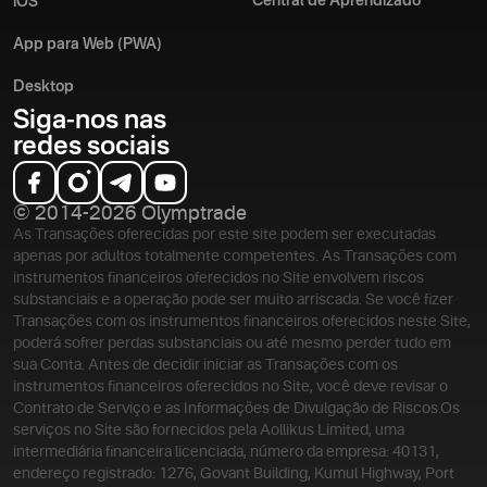
Central de Aprendizado
iOS
App para Web (PWA)
Desktop
Siga-nos nas
redes sociais
© 2014-2026 Olymptrade
As Transações oferecidas por este site podem ser executadas
apenas por adultos totalmente competentes. As Transações com
instrumentos financeiros oferecidos no Site envolvem riscos
substanciais e a operação pode ser muito arriscada. Se você fizer
Transações com os instrumentos financeiros oferecidos neste Site,
poderá sofrer perdas substanciais ou até mesmo perder tudo em
sua Conta. Antes de decidir iniciar as Transações com os
instrumentos financeiros oferecidos no Site, você deve revisar o
Contrato de Serviço e as Informações de Divulgação de Riscos.
Os
serviços no Site são fornecidos pela Aollikus Limited, uma
intermediária financeira licenciada, número da empresa: 40131,
endereço registrado: 1276, Govant Building, Kumul Highway, Port