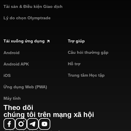
Tài sản & Điều kiện Giao dịch
Lý do chọn Olymptrade
Tải xuống ứng dụng
Trợ giúp
Câu hỏi thường gặp
Android
Hỗ trợ
Android APK
Trung tâm Học tập
iOS
Ứng dụng Web (PWA)
Máy tính
Theo dõi
chúng tôi trên mạng xã hội