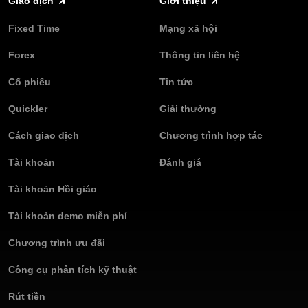
Giao dịch
Giới thiệu
Fixed Time
Mạng xã hội
Forex
Thông tin liên hệ
Cổ phiếu
Tin tức
Quickler
Giải thưởng
Cách giao dịch
Chương trình hợp tác
Tài khoản
Đánh giá
Tài khoản Hồi giáo
Tài khoản demo miễn phí
Chương trình ưu đãi
Công cụ phân tích kỹ thuật
Rút tiền