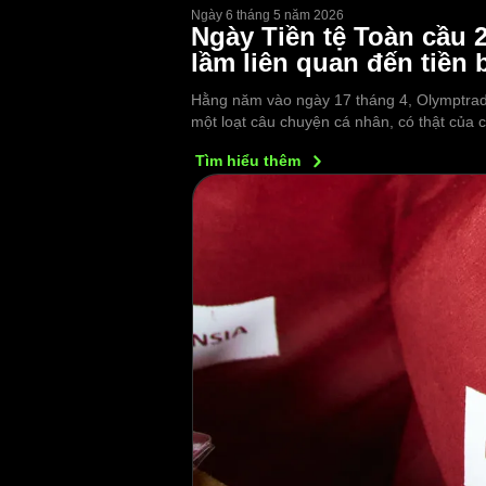
Ngày 6 tháng 5 năm 2026
Ngày Tiền tệ Toàn cầu 
lầm liên quan đến tiền b
Hằng năm vào ngày 17 tháng 4, Olymptrade
một loạt câu chuyện cá nhân, có thật của 
Tìm hiểu
thêm