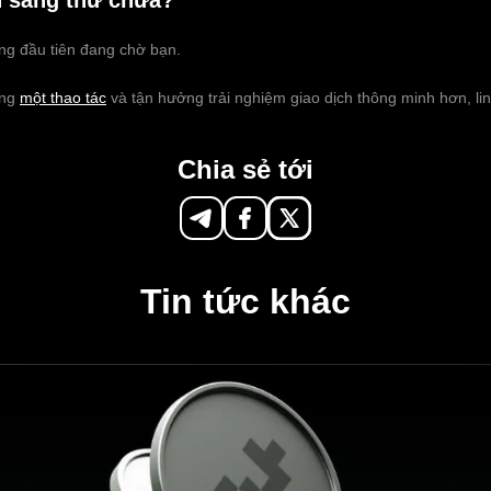
n sàng thử chưa?
ng đầu tiên đang chờ bạn.
ằng
một thao tác
và tận hưởng trải nghiệm giao dịch thông minh hơn, li
Chia sẻ tới
Tin tức khác