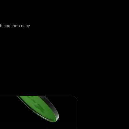
nh hoạt hơn ngay