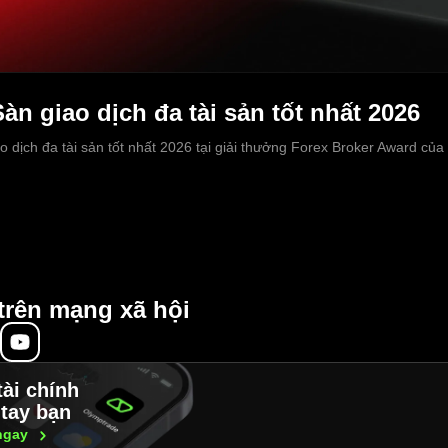
àn giao dịch đa tài sản tốt nhất 2026
 dịch đa tài sản tốt nhất 2026 tại giải thưởng Forex Broker Award của 
trên mạng xã hội
tài chính
tay bạn
ngay