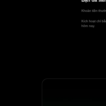
Bạn đã sẵ
Khoản tiền thưở
Kích hoạt chỉ b
hôm nay.