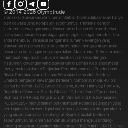
© 2014-2026 Olymptrade
Transaksi ditawarkan oleh Laman Web ini boleh dilaksanakan hanya
oleh dewasa yang kompeten sepenuhnya. Transaksi dengan
instrumen kewangan yang ditawarkan di Laman Web melibatkan
risiko yang besar dan perdagangan mungkin sangat berisiko. Jika
anda membuat Transaksi dengan instrumen kewangan yang
ditawarkan di Laman Web ini, anda mungkin mengalami kerugian
besar atau kehilangan segalanya dalam Akaun anda. Sebelum anda
membuat keputusan untuk memulakan Transaksi dengan
instrumen kewangan yang ditawarkan di Laman Web, anda mesti
menyemak maklumat Perjanjian Perkhidmatan dan Pendedahan
Risiko.
Perkhidmatan di Laman Web disediakan oleh Aollikus
Limited, pengedar kewangan berlesen, nombor syarikat: 40131,
alamat berdaftar: 1276, Govant Building, Kumul Highway, Port Vila,
Republic of Vanuatu. Saledo Global LLC, berdaftar di Euro House,
Richmond Hill Road, Kingstown, St. Vincent and the Grenadines,
P.O. Box 2897 menyediakan perkhidmatan kepada pelanggan yang
berdagang dalam aset digital dan kepada pelanggan dengan akaun
yang dicalonkan dalam aset digital. Syarikat adalah berlesen
sepenuhnya untuk menjalankan aktivitinya mengikut undang-
undang negara itu. Syarikat rakan kongsi: VISEPOINT LIMITED (No.