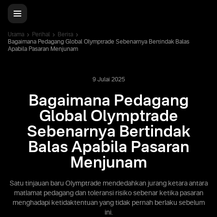
Utama
Perihal
Berita
Bagaimana Pedagang Global Olymptrade Sebenarnya Bertindak Balas
Apabila Pasaran Menjunam
9 Julai 2025
Bagaimana Pedagang
Global Olymptrade
Sebenarnya Bertindak
Balas Apabila Pasaran
Menjunam
Satu tinjauan baru Olymptrade mendedahkan jurang ketara antara
matlamat pedagang dan toleransi risiko sebenar ketika pasaran
menghadapi ketidaktentuan yang tidak pernah berlaku sebelum
ini.