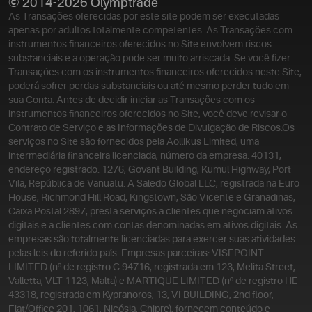
© 2014-2026 Olymptrade
As Transações oferecidas por este site podem ser executadas
apenas por adultos totalmente competentes. As Transações com
instrumentos financeiros oferecidos no Site envolvem riscos
substanciais e a operação pode ser muito arriscada. Se você fizer
Transações com os instrumentos financeiros oferecidos neste Site,
poderá sofrer perdas substanciais ou até mesmo perder tudo em
sua Conta. Antes de decidir iniciar as Transações com os
instrumentos financeiros oferecidos no Site, você deve revisar o
Contrato de Serviço e as Informações de Divulgação de Riscos.
Os
serviços no Site são fornecidos pela Aollikus Limited, uma
intermediária financeira licenciada, número da empresa: 40131,
endereço registrado: 1276, Govant Building, Kumul Highway, Port
Vila, República de Vanuatu. A Saledo Global LLC, registrada na Euro
House, Richmond Hill Road, Kingstown, São Vicente e Granadinas,
Caixa Postal 2897, presta serviços a clientes que negociam ativos
digitais e a clientes com contas denominadas em ativos digitais. As
empresas são totalmente licenciadas para exercer suas atividades
pelas leis do referido país. Empresas parceiras: VISEPOINT
LIMITED (nº de registro C 94716, registrada em 123, Melita Street,
Valletta, VLT 1123, Malta) e MARTIQUE LIMITED (nº de registro HE
43318, registrada em Kypranoros, 13, VI BUILDING, 2nd floor,
Flat/Office 201, 1061, Nicósia, Chipre), fornecem conteúdo e