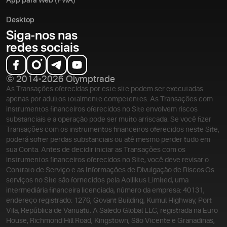
App para Web (PWA)
Desktop
Siga-nos nas
redes sociais
© 2014-2026 Olymptrade
As Transações oferecidas por este site podem ser executadas
apenas por adultos totalmente competentes. As Transações com
instrumentos financeiros oferecidos no Site envolvem riscos
substanciais e a operação pode ser muito arriscada. Se você fizer
Transações com os instrumentos financeiros oferecidos neste Site,
poderá sofrer perdas substanciais ou até mesmo perder tudo em
sua Conta. Antes de decidir iniciar as Transações com os
instrumentos financeiros oferecidos no Site, você deve revisar o
Contrato de Serviço e as Informações de Divulgação de Riscos.
Os
serviços no Site são fornecidos pela Aollikus Limited, uma
intermediária financeira licenciada, número da empresa: 40131,
endereço registrado: 1276, Govant Building, Kumul Highway, Port
Vila, República de Vanuatu. A Saledo Global LLC, registrada na Euro
House, Richmond Hill Road, Kingstown, São Vicente e Granadinas,