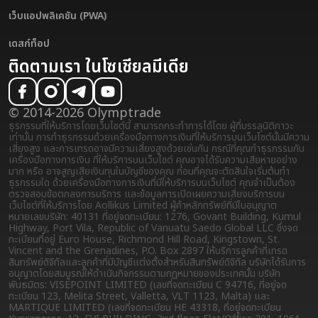
เว็บแอปพลิเคชัน (PWA)
เดสก์ท็อป
ติดตามเรา ในโซเชียลมีเดีย
© 2014-2026 Olymptrade
ธุรกรรมที่ให้บริการโดยเว็บไซต์นี้ สามารถกระทำการได้โดย ผู้ที่บรรลุนิติภาวะ
เท่านั้น การทำธุรกรรมด้วยเครื่องมือทางการเงินที่ให้บริการบนเว็บไซต์นั้นมีความ
เสี่ยงสูง และการเทรดอาจมีความเสี่ยงสูงด้วยเช่นกัน กรณีที่คุณทำธุรกรรมกับ
เครื่องมือทางการเงิน ที่ให้บริการบนเว็บไซต์ คุณอาจได้รับความเสียหายอย่าง
มาก หรือ อาจสูญเสียเงินทุนในบัญชีของคุณ ก่อนที่คุณจะตัดสินใจเริ่มต้นทำ
ธุรกรรมใด ด้วยเครื่องมือทางการเงินที่มีให้บริการบนเว็บไซต์ คุณจำเป็นต้อง
ตรวจสอบข้อตกลงการบริการ และข้อมูลการเปิดเผยความเสี่ยง
บริการบน
เว็บไซต์ที่ให้บริการโดย Aollikus Limited ผู้ค้าหลักทรัพย์ที่มีใบอนุญาต
หมายเลขบริษัท: 40131 ที่อยู่จดทะเบียน: 1276, Govant Building, Kumul
Highway, Port Vila, Republic of Vanuatu Saedo Global LLC ซึ่งจด
ทะเบียนที่อยู่ Euro House, Richmond Hill Road, Kingstown, St.
Vincent and the Grenadines, P.O. Box 2897 ให้บริการลูกค้าที่เทรด
สินทรัพย์ดิจิทัลและลูกค้าที่มีบัญชีแต่งตั้งสำหรับสินทรัพย์ดิจิทัล บริษัทได้รับการ
อนุญาตโดยสมบูรณ์ให้ดำเนินกิจกรรมตามกฎหมายของประเทศนั้น บริษัท
พันธมิตร: VISEPOINT LIMITED (เลขที่จดทะเบียน C 94716, ที่อยู่จด
ทะเบียน 123, Melita Street, Valletta, VLT 1123, Malta) และ
MARTIQUE LIMITED (เลขที่จดทะเบียน HE 43318, ที่อยู่จดทะเบียน