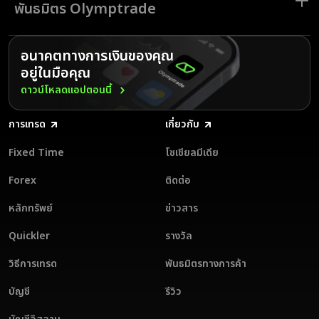
ตลาดที่มีประสิทธิภาพสูง ด้วยหนึ่งในโปรแกรมพันธมิตรการเทรดที่ดีที่สุด
พันธมิตร Olymptrade
พันธมิตรสามารถรับส่วนแบ่งรายได้สูงสุด 80% ในขณะเดียวกันก็ได้ประโยชน์
จากการติดตามแบบเรียลไทม์ ความช่วยเหลือเฉพาะทาง และการจ่ายเงินที่
สะดวกสบาย
ในฐานะส่วนหนึ่งของโปรแกรมพันธมิตรที่ให้ผลตอบแทนมากที่สุด พันธมิตร
Olymptrade ได้รับชำระเงินอย่างรวดเร็วและปลอดภัยทุกสัปดาห์ มีตัวเลือก
อนาคตทางการเงินของคุณ
สำหรับการถอนเงินหลายช่องทาง เช่น การโอนเงินผ่านธนาคาร e-wallet และ
อยู่ในมือคุณ
สกุลเงินคริปโต จึงรับค่าคอมมิชชันได้อย่างราบรื่น พันธมิตรสามารถติดตามผล
การดำเนินงานตามเวลาจริงและปรับกลยุทธ์ให้เกิดประสิทธิภาพสูงสุดเพื่อทำ
ดาวน์โหลดแอปตอนนี้
รายได้สูงสุด เข้าร่วมโปรแกรมพันธมิตรของ Olymptrade วันนี้และเริ่มทำ
รายได้จากทราฟฟิกของคุณ
การเทรด
เกี่ยวกับ
Fixed Time
โซเชียลมีเดีย
Forex
ติดต่อ
หลักทรัพย์
ข่าวสาร
Quickler
รางวัล
วิธีการเทรด
พันธมิตรทางการค้า
บัญชี
รีวิว