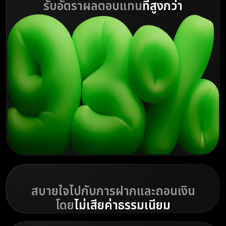
รับอัตราผลตอบแทน
ที่สูงกว่า
สบายใจไปกับการฝากและถอนเงิน
โดย
ไม่เสียค่าธรรมเนียม