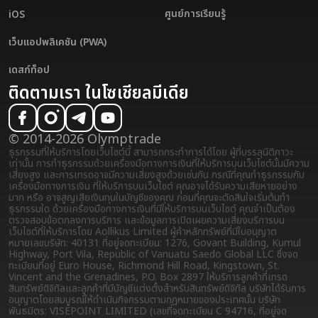
ศูนย์การเรียนรู้
iOS
เว็บแอปพลิเคชัน (PWA)
เดสก์ท็อป
ติดตามเรา ในโซเชียลมีเดีย
© 2014-2026 Olymptrade
ธุรกรรมที่ให้บริการโดยเว็บไซต์นี้ สามารถกระทำการได้โดย ผู้ที่บรรลุนิติภาวะ
เท่านั้น การทำธุรกรรมด้วยเครื่องมือทางการเงินที่ให้บริการบนเว็บไซต์นั้นมีความ
เสี่ยงสูง และการเทรดอาจมีความเสี่ยงสูงด้วยเช่นกัน กรณีที่คุณทำธุรกรรมกับ
เครื่องมือทางการเงิน ที่ให้บริการบนเว็บไซต์ คุณอาจได้รับความเสียหายอย่าง
มาก หรือ อาจสูญเสียเงินทุนในบัญชีของคุณ ก่อนที่คุณจะตัดสินใจเริ่มต้นทำ
ธุรกรรมใด ด้วยเครื่องมือทางการเงินที่มีให้บริการบนเว็บไซต์ คุณจำเป็นต้อง
ตรวจสอบข้อตกลงการบริการ และข้อมูลการเปิดเผยความเสี่ยง
บริการบน
เว็บไซต์ที่ให้บริการโดย Aollikus Limited ผู้ค้าหลักทรัพย์ที่มีใบอนุญาต
หมายเลขบริษัท: 40131 ที่อยู่จดทะเบียน: 1276, Govant Building, Kumul
Highway, Port Vila, Republic of Vanuatu Saedo Global LLC ซึ่งจด
ทะเบียนที่อยู่ Euro House, Richmond Hill Road, Kingstown, St.
Vincent and the Grenadines, P.O. Box 2897 ให้บริการลูกค้าที่เทรด
สินทรัพย์ดิจิทัลและลูกค้าที่มีบัญชีแต่งตั้งสำหรับสินทรัพย์ดิจิทัล บริษัทได้รับการ
อนุญาตโดยสมบูรณ์ให้ดำเนินกิจกรรมตามกฎหมายของประเทศนั้น บริษัท
พันธมิตร: VISEPOINT LIMITED (เลขที่จดทะเบียน C 94716, ที่อยู่จด