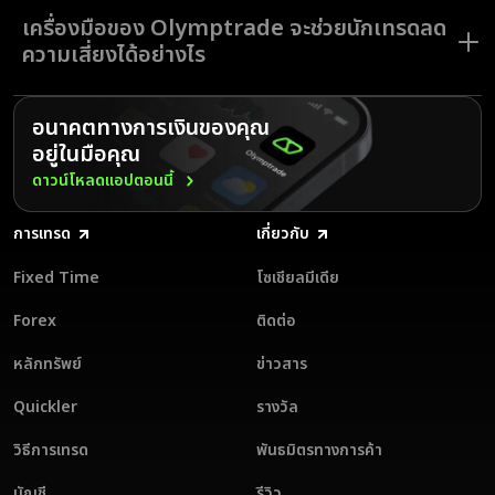
เทรดเพื่อช่วยให้คุณเทรดได้อย่างมั่นใจมากยิ่งขึ้น
Olymptrade รองรับตัวเลือกการชำระเงินท้องถิ่น เช่น UPI Neteller และ
เครื่องมือของ Olymptrade จะช่วยนักเทรดลด
Skrill เพื่อให้มั่นใจในธุรกรรมที่ปลอดภัยและสะดวกสบาย เพียงแค่เลือกช่อง
ทางที่คุณสะดวก กรอกจำนวนเงิน และทำธุรกรรมให้สมบูรณ์ภายในไม่กี่คลิก
ความเสี่ยงได้อย่างไร
อีกทั้ง ทางแพลตฟอร์มยังให้ฝากและถอนเงินได้โดยไม่มีค่าธรรมเนียม เพื่อที่
คุณจะสามารถจดจ่อไปกับประสบการณ์การเทรดโดยที่ไม่ต้องกังวลกับค่า
ธรรมเนียมพิเศษใด ๆ
Olymptrade ให้บริการเครื่องมือต่าง ๆ แก่นักเทรดเพื่อลดความเสี่ยงและ
เพิ่มศักยภาพการเทรด คุณสมบัติต่าง ๆ เช่น บัญชีทดลองแบบไร้ความเสี่ยง
อนาคตทางการเงินของคุณ
Stop Loss/Take Profit และการป้องกันยอดเงินคงเหลือติดลบ จะช่วยให้
อยู่ในมือคุณ
คุณสามารถควบคุมคำสั่งเทรดได้อย่างมั่นใจ นอกจากนี้ นักวิเคราะห์การเทรด
ของ Olymptrade ยังส่งมอบข้อมูลเชิงลึกด้านศักยภาพการเทรดแบบ
ดาวน์โหลดแอปตอนนี้
ละเอียด ซึ่งช่วยให้คุณสามารถประเมินกลยุทธ์และตัดสินใจอย่างมีข้อมูลรองรับ
ได้ เครื่องมือเหล่านี้ช่วยเสริมพลังให้นักเทรดได้พัฒนาทักษะไปพร้อม ๆ กับ
จัดการความเสี่ยง ทำให้ Olymptrade เป็นตัวเลือกที่ยอดเยี่ยมสำหรับทั้งนัก
การเทรด
เกี่ยวกับ
เทรดที่เพิ่งเริ่มต้นและนักเทรดมืออาชีพ
Fixed Time
โซเชียลมีเดีย
Forex
ติดต่อ
หลักทรัพย์
ข่าวสาร
Quickler
รางวัล
วิธีการเทรด
พันธมิตรทางการค้า
บัญชี
รีวิว