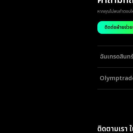
คำถามที่
หากคุณไม่พบคำตอบให้
ติดต่อฝ่ายช่วย
ฉันเทรดสินทร
ที่ Olymptrade คุณส
ปโต และ ETFs แพลต
Olymptrade 
ฉลาด และเครื่องมือก
Olymptrade รวบรวม
เปลี่ยนระหว่างตลาดไ
และกราฟที่ตอบสนองค
ติดตามเรา ใ