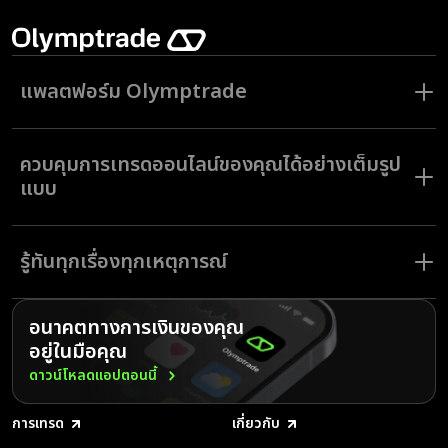
แพลตฟอร์ม Olymptrade
ตระหนักถึงศักยภาพการเทรดออนไลน์ของคุณกับโบรกเกอร์เทรดที่ทันสมัยและ
แพลตฟอร์มที่ล้ำหน้าไม่เหมือนใคร เราสร้างแพลตฟอร์มสำหรับเทรดขึ้นเพื่อ
ควบคุมการเทรดออนไลน์ของคุณได้อย่างเต็มรูป
ตอบโจทย์ความต้องการเรื่องความเป็นอิสระทางการเงิน เช่นเดียวกับความ
ต้องการมีชุมชนการเทรดออนไลน์ทั่วโลกที่มีอยู่ในระดับสูง
แบบ
Olymptrade ช่วยให้นักเทรดดำเนินการเทรดด้วยโบรกเกอร์เทรดผ่านทาง
คอมพิวเตอร์และโทรศัพท์มือถือ ติดตั้งแอปเทรดของเราแล้วเริ่มต้นเทรดได้
ดำดิ่งเข้าไปในโลกแห่งการเทรดที่ปลอดภัยซึ่งมาพร้อมฟังก์ชั่นการเทรดด้วย
ทุกเวลาที่คุณได้เชื่อมต่อกับอินเทอร์เน็ต
โบรกเกอร์เทรด Forex ในระดับสูง
รู้ทันทุกเรื่องทุกเหตุการณ์
สินทรัพย์กว่า 180 รายการจากทั่วโลก
โหมดการเทรด 2 โหมดให้บริการพร้อมเลเวอเรจเพื่อใช้เพิ่มกำไรได้สูงสุด
500 เท่า
แพลตฟอร์มของเราออกแบบมาเพื่อที่คุณจะสามารถเพลิดเพลินไปกับการ
สัมมนาออนไลน์ เนื้อหาเพื่อการฝึกฝน และบัญชี demo forex ฟรีให้คุณ
เทรด และเพื่อให้คุณได้เป็นผู้กำหนดอนาคตการเงินของคุณเอง นักเทรดของ
อนาคตทางการเงินของคุณ
ได้ฝึกเทรด
เราสามารถเข้าใช้เครื่องมือที่หลากหลาย เข้าฝึกอบรมฟรี และใช้บริการฝ่ายช่วย
การจับรางวัล ทัวร์นาเมนต์ และการแข่งขันเทรดออนไลน์ที่มีเงินรางวัลสูง
อยู่ในมือคุณ
เหลือลูกค้าได้ตลอด 24 ชั่วโมง ด้วยเหตุนี้เองจึงทำให้มีการทำธุรกรรม
ถึง $500,000
ประมาณ 1 ล้านรายการบน Olymptrade ทุกวัน ด้วยช่องทางการชำระเงิน
ดาวน์โหลดแอปตอนนี้
โหมดออนไลน์สองโหมด Fixed Time Trades และ Forex เหมาะสำหรับ
130 ช่องทางและ 17 สกุลเงินที่พร้อมให้บริการสำหรับการฝากและถอนเงิน
การเทรดทุกสไตล์
จึงทำให้สามารถเริ่มต้นเทรดออนไลน์ได้ง่า่ยกว่าที่เคย
การเทรด
เกี่ยวกับ
มีนักเทรดหลายล้านคนทั่วโลกเป็นหลักประกันคุณภาพ การเริ่มต้นเทรดของคุณ