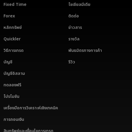
ทำได้ง่ายด้วยหนึ่งในโบรกเกอร์เทรดออนไลน์ที่ดีที่สุดสำหรับการเทรดทาง
Fixed Time
โซเชียลมีเดีย
ออนไลน์!
Forex
ติดต่อ
หลักทรัพย์
ข่าวสาร
Quickler
รางวัล
วิธีการเทรด
พันธมิตรทางการค้า
บัญชี
รีวิว
บัญชีอิสลาม
ทดลองฟรี
โปรโมชัน
เครื่องมือการวิเคราะห์เชิงเทคนิค
การถอนเงิน
สินทรัพย์และเงื่อนไขการเทรด