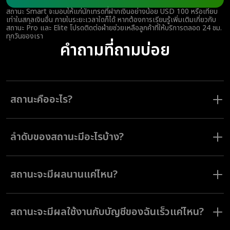
สถานะ Smart จะมอบให้แก่นักเทรดที่ฝากเงินอย่างน้อย USD 100 หรือเทียบ
เท่าในสกุลเงินอื่น ภายในระยะเวลาใดก็ได้ หากต้องการเรียนรู้เพิ่มเติมเกี่ยวกับ
สถานะ Pro และ Elite โปรดติดต่อฝ่ายช่วยเหลือลูกค้าที่ให้บริการตลอด 24 ชม.
ทุกวันของเรา
คำถามที่ถามบ่อย
สถานะคืออะไร?
สถานะเป็นอันดับประเภทพิเศษที่นักเทรดสามารถรับได้โดยฝากเงินตามจำนวนที่
กำหนด สถานะช่วยให้เข้าถึงเครื่องมือการเทรด ฟีเจอร์ และบริการที่หลาก
ลำดับของสถานะมีอะไรบ้าง?
หลายขึ้น
แพลตฟอร์ม Olymptrade มี 4 สถานะ: Basic, Smart, Pro และ Elite
เมื่อนักเทรดมีสถานะสูงขึ้น โอกาสในการเทรดจะเพิ่มขึ้น พร้อมการเข้าถึงความ
สถานะจะมีผลนานแค่ไหน?
สามารถในการทำกำไรที่สูงขึ้น เครื่องมือพิเศษ และบริการระดับพรีเมียม
นักเทรดจะได้รับสถานะอย่างถาวร — สถานะจะไม่มีวันหมดอายุ คุณสามารถใช้
สิทธิประโยชน์ทั้งหมดได้จนกว่าจะถึงระดับเงินฝากที่จำเป็นสำหรับการอัปเกรด
สถานะจะมีผลใช้งานกับบัญชีของฉันเร็วแค่ไหน?
เป็นสถานะถัดไป