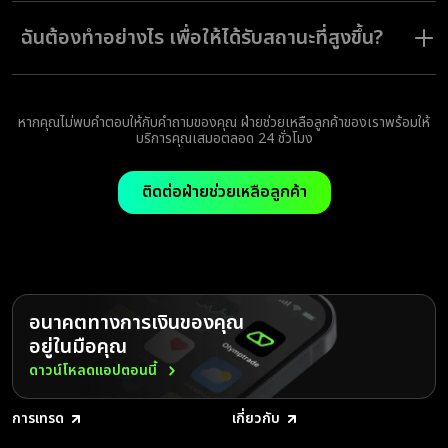
สถานะจะได้รับการอัปเกรดทันทีที่นักเทรดฝากเงินครบตามจำนวนที่กำหนด
ฉันต้องทำอย่างไร เพื่อให้ได้รับสถานะที่สูงขึ้น?
คุณสามารถรับสถานะที่สูงขึ้นได้โดยฝากเงินเข้าบัญชีของคุณครั้งเดียว:
สถานะ Smart — ตั้งแต่ $100
สถานะ Pro — ตั้งแต่ $2,000
หากคุณไม่พบคำตอบให้กับคำถามของคุณ ฝ่ายช่วยเหลือลูกค้าของเราพร้อมให้
สถานะ Elite — ตั้งแต่ $30,000
บริการคุณเสมอตลอด 24 ชั่วโมง
หากบัญชีของคุณใช้สกุลเงินอื่น จำนวนเงินที่กำหนดจะถูกคำนวณตามอัตราแลก
เปลี่ยนปัจจุบัน
ติดต่อฝ่ายช่วยเหลือลูกค้า
อนาคตทางการเงินของคุณ
อยู่ในมือคุณ
ดาวน์โหลดแอปตอนนี้
การเทรด
เกี่ยวกับ