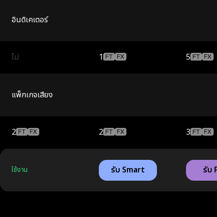
อินดิเคเตอร์
ไม่
1
5
แพ็กเกจเสียง
2
2
3
รับ Smart
รับ 
ใช้งาน