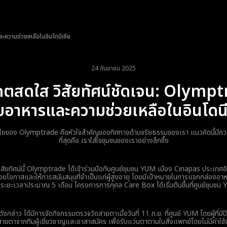
ความช่วยเหลือในอินโดนีเซีย
24 กันยายน 2025
ตสดใส วิสัยทัศน์ชัดเจน: Olymp
อาหารและความช่วยเหลือในอินโดนี
ใยของ Olymptrade คือหัวใจสำคัญของทิศทางด้านจริยธรรมของเรา แนวคิดนี้มีคว
ที่สุดคือ เราใส่ใจชุมชนของเราอย่างลึกซึ้ง
ิสัยทัศน์นี้ Olymptrade ได้เข้าร่วมมือกับศูนย์ชุมชน YUM เมือง Cinapas ประเทศอิ
ด้อยโอกาสและให้การสนับสนุนที่จำเป็นแก่ผู้สูงอายุ โดยมีเป้าหมายในการแจกกล่องอาหา
ยะเวลาประมาณ 5 เดือน โครงการการกุศล Care Box ได้เริ่มต้นขึ้นที่ศูนย์ชุมชน YU
ังกล่าว ได้มีการจัดกิจกรรมตรวจวัดสายตาเมื่อวันที่ 11 ก.ย. ที่ศูนย์ YUM โดยผู้ที่ม
ายตาจากทีมผู้เชี่ยวชาญและอาสาสมัคร เพื่อรับแว่นตาตามใบสั่งแพทย์โดยไม่มีค่าใช้จ