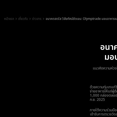
หน้าแรก
เกี่ยวกับ
ข่าวสาร
อนาคตสดใส วิสัยทัศน์ชัดเจน: Olymptrade มอบอาหารและ
อนาค
มอบ
แนวคิดความห่วง
ด้วยความทุ่มเทแก่ว
จ่ายอาหารให้แก่ผู้
1,000 กล่องตลอดระ
ก.ย. 2025
ภายใต้ความร่วมมือด
เข้ารับการตรวจวัดส