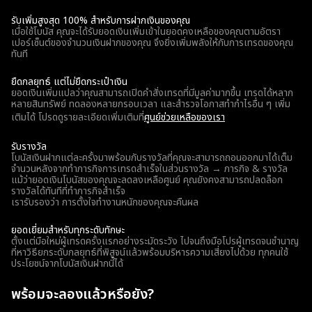
รับเพิ่มสูงสุด 100% สำหรับการฝากเงินของคุณ
เมื่อใช้โบนัส คุณจะได้รับยอดเงินเพิ่มเข้าในยอดคงเหลือของคุณตามอัตรา
เปอร์เซ็นต์ของจำนวนเงินฝากของคุณ จึงยิ่งเพิ่มพลังให้กับการเทรดของคุณ
ทันที
ยืดกลยุทธ์ แต่ไม่ยืดกระเป๋าเงิน
ยอดเงินเพิ่มแปลว่าคุณสามารถเปิดคำสั่งเทรดที่มีมูลค่ามากขึ้น เทรดได้หลาก
หลายสินทรัพย์ ทดลองหลายกรอบเวลา และสำรวจโอกาสทำกำไรอื่น ๆ เพิ่ม
เติมได้ โปรดดูรายละเอียดเพิ่มเติมที่
ศูนย์ช่วยเหลือของเรา
รับรางวัล
โบนัสเงินฝากแต่ละครั้งมาพร้อมกับรางวัลที่คุณจะสามารถถอนออกมาได้เต็ม
จำนวนหลังจากทำภารกิจการเทรดสำเร็จในส่วนรางวัล → ภารกิจ & รางวัล
แม้ว่ายอดเงินโบนัสของคุณจะลดลงเหลือศูนย์ คุณยังคงสามารถปลดล็อก
รางวัลได้ทันทีที่ทำภารกิจสำเร็จ
เรารับรองว่า การตั้งใจทำงานหนักของคุณจะคืนผล
ยอดเยี่ยมสำหรับทุกระดับทักษะ
ตั้งแต่มือใหม่ผู้เทรดครั้งแรกอย่างระมัดระวัง ไปจนถึงมือโปรผู้เทรดจนชำนาญ
ที่หาวิธียกระดับกลยุทธ์ที่พิสูจน์แล้วพร้อมบริหารความเสี่ยงไปด้วย ทุกคนใช้
ประโยชน์จากโบนัสเงินฝากนี้ได้
พร้อมจะลองแล้วหรือยัง?